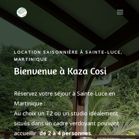
LOCATION SAISONNIÈRE À SAINTE-LUCE,
MARTINIQUE
Bienvenue à Kaza Cosi
Réservez votre séjour à Sainte-Luce en
Martinique :
Au choix un T2 ou un studio idéalement
situés dans un cadre verdoyant pouvant
accueillir
de 2 à 4 personnes
.